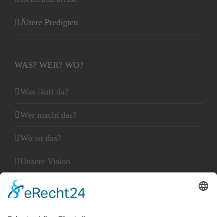
Ältere Predigten
WAS? WER? WO?
Was läuft da?
Wer macht das?
Wo ist das?
Unsere Vision
Unser Leitbild
Unser Glaube