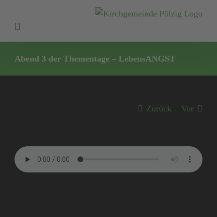
Zum
Inhalt
springen
Abend 3 der Thementage – LebensANGST
Zurück
Vor