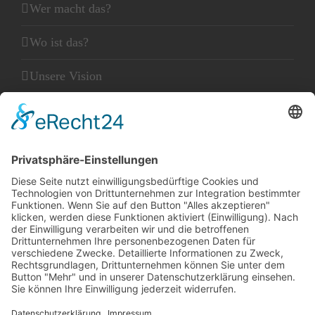
Wer macht das?
Wo ist das?
Unsere Vision
Unser Leitbild
Unser Glaube
KLEINGEDRUCKTES
Kontakt
Datenschutz
Impressum