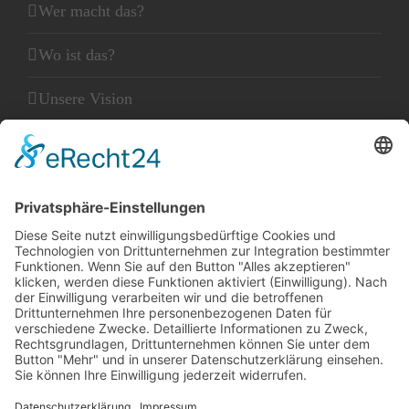
Wer macht das?
Wo ist das?
Unsere Vision
Unser Leitbild
Unser Glaube
KLEINGEDRUCKTES
Kontakt
Datenschutz
Impressum