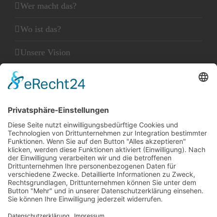
Wer macht das?
Wo ist das?
Unsere Vision
Unser Leitbild
Unser Glaube
KLEINGEDRUCKTES
Kontakt
Datenschutz
Impressum