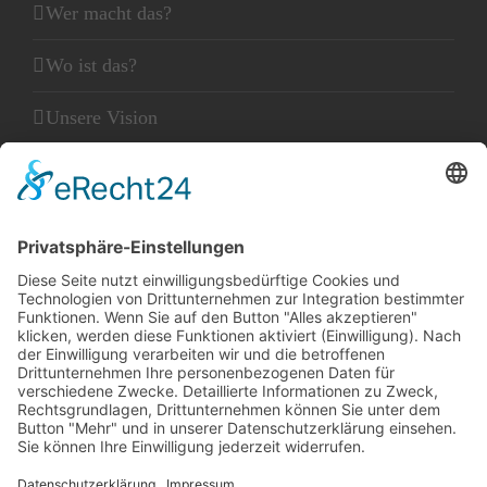
Wer macht das?
Wo ist das?
Unsere Vision
Unser Leitbild
Unser Glaube
KLEINGEDRUCKTES
Kontakt
Datenschutz
Impressum