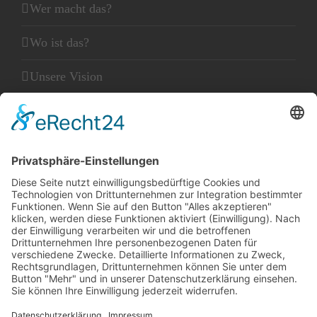
Wer macht das?
Wo ist das?
Unsere Vision
Unser Leitbild
Unser Glaube
KLEINGEDRUCKTES
Kontakt
Datenschutz
Impressum