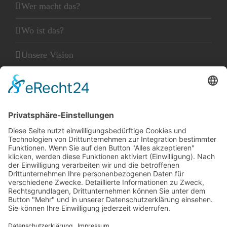
Wer macht das?
Wo ist das?
Unsere Vision
Unser Leitbild
Unser Glaube
KLEINGEDRUCKTES
Kontakt
Datenschutz
Impressum