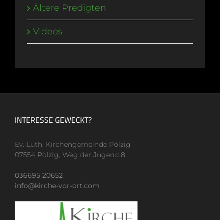
Ältere Predigten
Videos
INTERESSE GEWECKT?
Ev.-Luth. Kirchengemeinde Pölzig
07554 Pölzig, Weg der Jugend 8
036695 20652
info@kirche-vor-ort.com