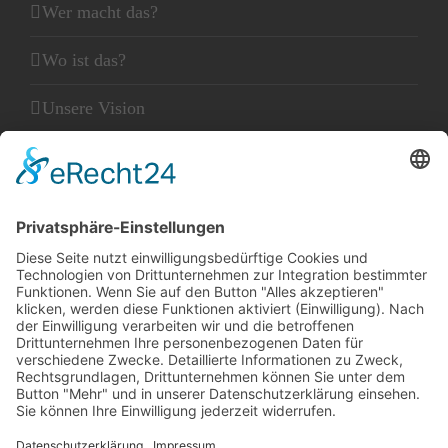
Wer macht das?
Wo ist das?
Unsere Vision
Unser Leitbild
Unser Glaube
KLEINGEDRUCKTES
Kontakt
Datenschutz
Impressum