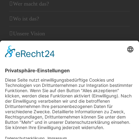
Wer macht das?
Wo ist das?
Unsere Vision
Unser Leitbild
Unser Glaube
KLEINGEDRUCKTES
Kontakt
Datenschutz
Impressum