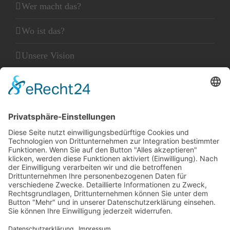
Wer macht das?
Wo ist das?
Unsere Vision
Unser Leitbild
Unser Glaube
KLEINGEDRUCKTES
Kontakt
Datenschutz
Impressum