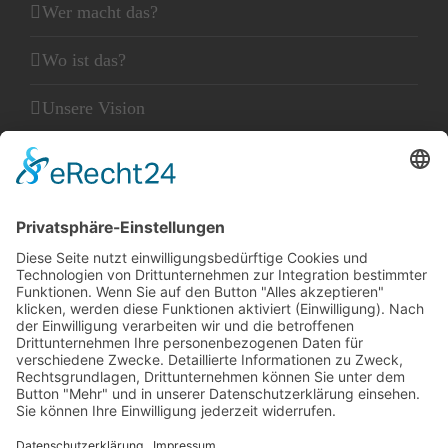
Wer macht das?
Wo ist das?
Unsere Vision
Unser Leitbild
Unser Glaube
KLEINGEDRUCKTES
Kontakt
Datenschutz
Impressum